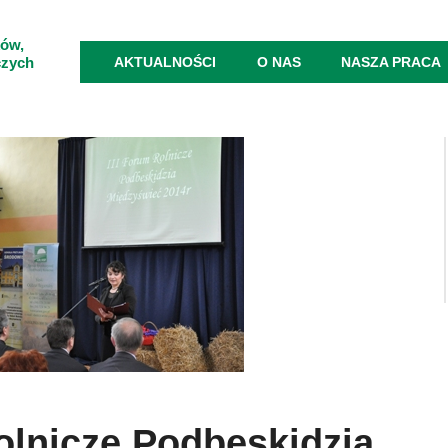
ków,
czych
AKTUALNOŚCI
O NAS
NASZA PRACA
olnicze Podbeskidzia