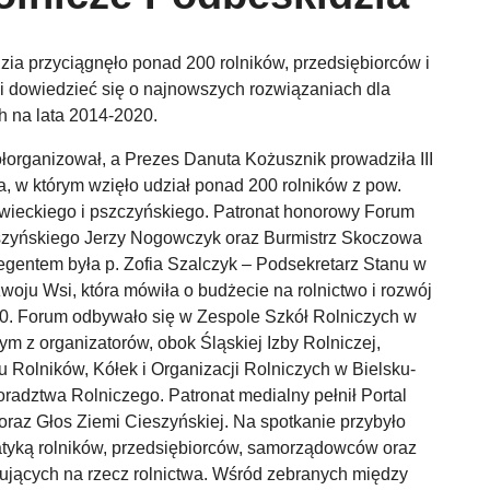
zia przyciągnęło ponad 200 rolników, przedsiębiorców i
 dowiedzieć się o najnowszych rozwiązaniach dla
ch na lata 2014-2020.
rganizował, a Prezes Danuta Kożusznik prowadziła III
, w którym wzięło udział ponad 200 rolników z pow.
żywieckiego i pszczyńskiego. Patronat honorowy Forum
ieszyńskiego Jerzy Nogowczyk oraz Burmistrz Skoczowa
gentem była p. Zofia Szalczyk – Podsekretarz Stanu w
zwoju Wsi, która mówiła o budżecie na rolnictwo i rozwój
020. Forum odbywało się w Zespole Szkół Rolniczych w
ym z organizatorów, obok Śląskiej Izby Rolniczej,
olników, Kółek i Organizacji Rolniczych w Bielsku-
oradztwa Rolniczego. Patronat medialny pełnił Portal
raz Głos Ziemi Cieszyńskiej. Na spotkanie przybyło
tyką rolników, przedsiębiorców, samorządowców oraz
racujących na rzecz rolnictwa. Wśród zebranych między