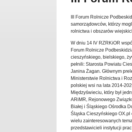
III Forum Rolnicze Podbeskid
samorządowców, którzy mogli
rolnictwa i obszarów wiejski
W dniu 14 IV RZRKiOR współo
Forum Rolnicze Podbeskidzia
cieszyńskiego, bielskiego, 
pełnili: Starosta Powiatu C
Janina Żagan. Głównym prele
Ministerstwie Rolnictwa i Ro
polskiej wsi na lata 2014-2
Międzyświeciu, który był jedn
ARiMR, Rejonowego Związku R
Białej i Śląskiego Ośrodka D
Śląska Cieszyńskiego OX.pl o
wielu zainteresowanych tema
przedstawicieli instytucji p