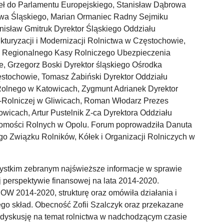
oseł do Parlamentu Europejskiego, Stanisław Dąbrowa
a Śląskiego, Marian Ormaniec Radny Sejmiku
isław Gmitruk Dyrektor Śląskiego Oddziału
turyzacji i Modernizacji Rolnictwa w Częstochowie,
łu Regionalnego Kasy Rolniczego Ubezpieczenia
, Grzegorz Boski Dyrektor śląskiego Ośrodka
stochowie, Tomasz Żabiński Dyrektor Oddziału
olnego w Katowicach, Zygmunt Adrianek Dyrektor
-Rolniczej w Gliwicach, Roman Włodarz Prezes
owicach, Artur Pustelnik Z-ca Dyrektora Oddziału
omości Rolnych w Opolu. Forum poprowadziła Danuta
 Związku Rolników, Kółek i Organizacji Rolniczych w
zystkim zebranym najświeższe informacje w sprawie
 perspektywie finansowej na lata 2014-2020.
OW 2014-2020, strukturę oraz omówiła działania i
go skład. Obecność Zofii Szalczyk oraz przekazane
 dyskusję na temat rolnictwa w nadchodzącym czasie