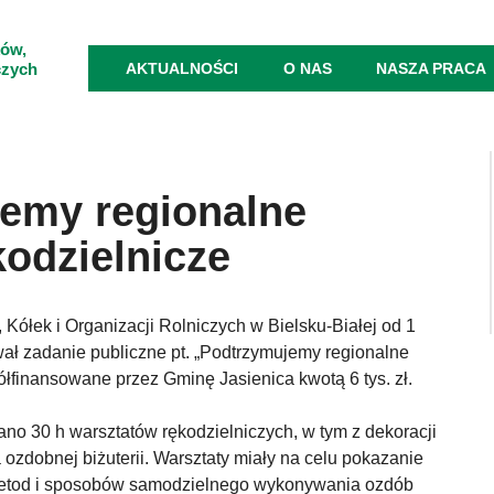
ków,
czych
AKTUALNOŚCI
O NAS
NASZA PRACA
emy regionalne
kodzielnicze
ółek i Organizacji Rolniczych w Bielsku-Białej od 1
wał zadanie publiczne pt. „Podtrzymujemy regionalne
półfinansowane przez Gminę Jasienica kwotą 6 tys. zł.
no 30 h warsztatów rękodzielniczych, w tym z dekoracji
ozdobnej biżuterii. Warsztaty miały na celu pokazanie
metod i sposobów samodzielnego wykonywania ozdób