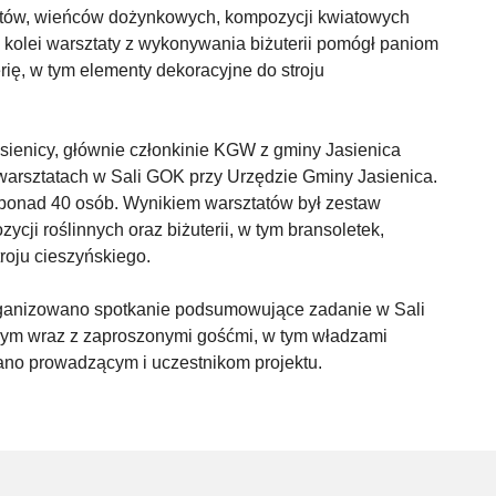
ietów, wieńców dożynkowych, kompozycji kwiatowych
 kolei warsztaty z wykonywania biżuterii pomógł paniom
ię, w tym elementy dekoracyjne do stroju
sienicy, głównie członkinie KGW z gminy Jasienica
a warsztatach w Sali GOK przy Urzędzie Gminy Jasienica.
 ponad 40 osób. Wynikiem warsztatów był zestaw
ji roślinnych oraz biżuterii, w tym bransoletek,
roju cieszyńskiego.
rganizowano spotkanie podsumowujące zadanie w Sali
órym wraz z zaproszonymi gośćmi, w tym władzami
no prowadzącym i uczestnikom projektu.