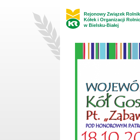
Rejonowy Związek Rolni
Kółek i Organizacji Rolni
w Bielsku-Białej