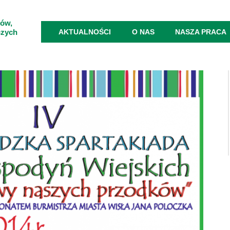
ków,
czych
AKTUALNOŚCI
O NAS
NASZA PRACA