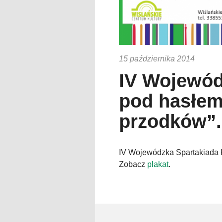
15 października 2014
IV Wojewó
pod hasłem
przodków”.
IV Wojewódzka Spartakiada
Zobacz
plakat
.