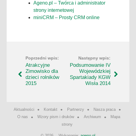
Ageno.pl – Twórca i administrator
strony internetowej
miniCRM – Prosty CRM online
Atrakcyjne
Podsumowanie IV
Zimowisko dla
Wojewódzkiej
dzieci rolników
Spartakiady KGW
2015
Wisła 2014
Aktualności
Kontakt
Partnerzy
Nasza praca
O nas
Wzory pism i druków
Archiwum
Mapa
strony
© 2026
Wykonanie:
ageno.pl