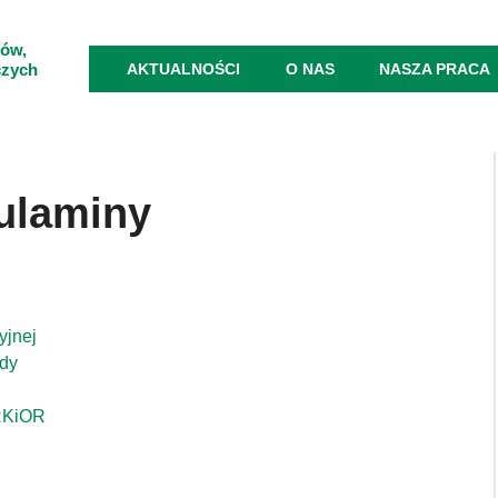
ków,
czych
AKTUALNOŚCI
O NAS
NASZA PRACA
gulaminy
yjnej
ady
RKiOR