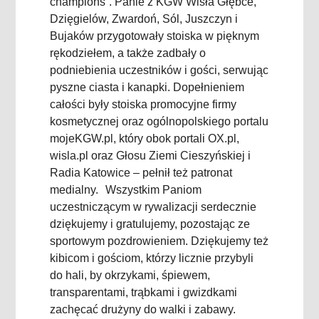
champions”. Panie z KGW Wisła Głębce,
Dzięgielów, Zwardoń, Sól, Juszczyn i
Bujaków przygotowały stoiska w pięknym
rękodziełem, a także zadbały o
podniebienia uczestników i gości, serwując
pyszne ciasta i kanapki. Dopełnieniem
całości były stoiska promocyjne firmy
kosmetycznej oraz ogólnopolskiego portalu
mojeKGW.pl, który obok portali OX.pl,
wisla.pl oraz Głosu Ziemi Cieszyńskiej i
Radia Katowice – pełnił też patronat
medialny. Wszystkim Paniom
uczestniczącym w rywalizacji serdecznie
dziękujemy i gratulujemy, pozostając ze
sportowym pozdrowieniem. Dziękujemy też
kibicom i gościom, którzy licznie przybyli
do hali, by okrzykami, śpiewem,
transparentami, trąbkami i gwizdkami
zachęcać drużyny do walki i zabawy.