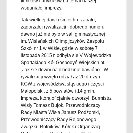
filmików i artykułów na temat naszej
wspaniałej imprezy.
Tak wielkiej dawki śmiechu, zapału,
zagorzałej rywalizacji i dobrego humoru
dawno już nie było w sali gimnastycznej
im. Wiślańskich Olimpijczyków Zespołu
Szkół nr 1 w Wiśle, gdzie w sobotę 7
listopada 2015 r. odbyła się V Wojewódzka
Spartakiada Kół Gospodyń Wiejskich pt.
„Jak sie downi na dziedzinie bawióno”. W
rywalizacji wzięło udział aż 20 drużyn
KGW z województwa śląskiego i części
Małopolski, z 5 powiatów i 14 gmin.
Impreza, którą oficjalnie otworzyli Burmistrz
Wisły Tomasz Bujok, Przewodniczący
Rady Miasta Wisła Janusz Podżorski,
Przewodniczący Rady Rejonowego
Związku Rolników, Kółek i Organizacji