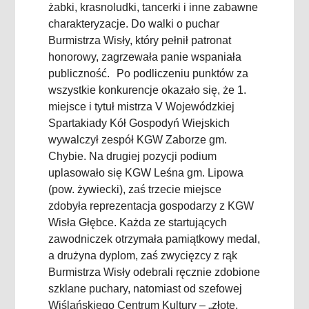
żabki, krasnoludki, tancerki i inne zabawne
charakteryzacje. Do walki o puchar
Burmistrza Wisły, który pełnił patronat
honorowy, zagrzewała panie wspaniała
publiczność. Po podliczeniu punktów za
wszystkie konkurencje okazało się, że 1.
miejsce i tytuł mistrza V Wojewódzkiej
Spartakiady Kół Gospodyń Wiejskich
wywalczył zespół KGW Zaborze gm.
Chybie. Na drugiej pozycji podium
uplasowało się KGW Leśna gm. Lipowa
(pow. żywiecki), zaś trzecie miejsce
zdobyła reprezentacja gospodarzy z KGW
Wisła Głębce. Każda ze startujących
zawodniczek otrzymała pamiątkowy medal,
a drużyna dyplom, zaś zwycięzcy z rąk
Burmistrza Wisły odebrali ręcznie zdobione
szklane puchary, natomiast od szefowej
Wiślańskiego Centrum Kultury – „złote,