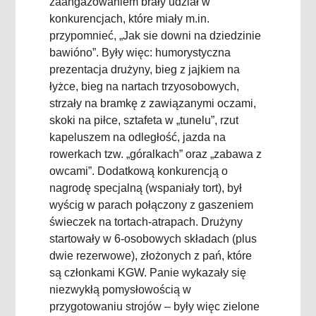
zaangażowaniem brały udział w
konkurencjach, które miały m.in.
przypomnieć, „Jak sie downi na dziedzinie
bawióno”. Były więc: humorystyczna
prezentacja drużyny, bieg z jajkiem na
łyżce, bieg na nartach trzyosobowych,
strzały na bramkę z zawiązanymi oczami,
skoki na piłce, sztafeta w „tunelu”, rzut
kapeluszem na odległość, jazda na
rowerkach tzw. „góralkach” oraz „zabawa z
owcami”. Dodatkową konkurencją o
nagrodę specjalną (wspaniały tort), był
wyścig w parach połączony z gaszeniem
świeczek na tortach-atrapach. Drużyny
startowały w 6-osobowych składach (plus
dwie rezerwowe), złożonych z pań, które
są członkami KGW. Panie wykazały się
niezwykłą pomysłowością w
przygotowaniu strojów – były więc zielone