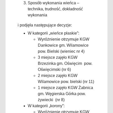
Sposób wykonania wieńca –
technika, trudność, dokładność
wykonania
i podjęła następujące decyzje:
W kategorii „wieńce płaskie”:
Wyróżnienie otrzymuje KGW
Dankowice gm. Wilamowice
pow. Bielski (wieniec nr 4)
3 miejsce zajęło KGW
Brzezinka gm. Oświęcim
pow.
Oświęcimski (nr 6)
2 miejsce zajęło KGW
Wilamowice pow. bielski
(nr 11)
1 miejsce zajęło KGW Żabnica
gm. Węgierska Górka pow.
żywiecki
(nr 8)
W kategorii „korony”:
Wyróżnienie otrzymuje KGW