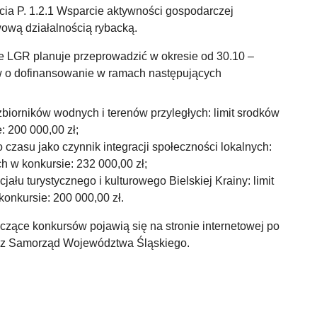
ia P. 1.2.1 Wsparcie aktywności gospodarczej
ową działalnością rybacką.
e LGR planuje przeprowadzić w okresie od 30.10 –
w o dofinansowanie w ramach następujących
zbiorników wodnych i terenów przyległych: limit srodków
: 200 000,00 zł;
o czasu jako czynnik integracji społeczności lokalnych:
h w konkursie: 232 000,00 zł;
jału turystycznego i kulturowego Bielskiej Krainy: limit
onkursie: 200 000,00 zł.
czące konkursów pojawią się na stronie internetowej po
zez Samorząd Województwa Śląskiego.