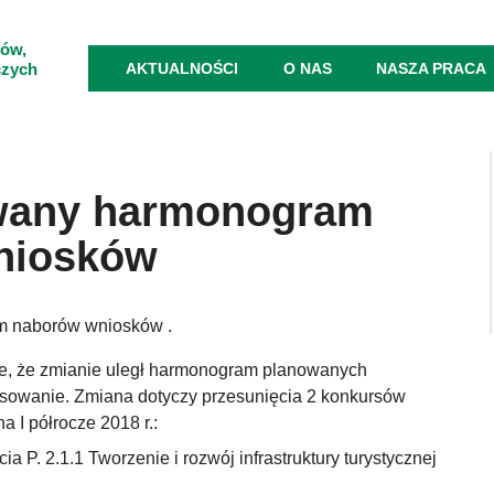
ków,
czych
AKTUALNOŚCI
O NAS
NASZA PRACA
owany harmonogram
niosków
m naborów wniosków .
je, że zmianie uległ harmonogram planowanych
sowanie. Zmiana dotyczy przesunięcia 2 konkursów
 I półrocze 2018 r.:
a P. 2.1.1 Tworzenie i rozwój infrastruktury turystycznej