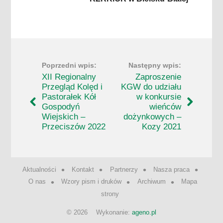
XII Regionalny
Zaproszenie
Przegląd Kolęd i
KGW do udziału
Pastorałek Kół
w konkursie
Gospodyń
wieńców
Wiejskich –
dożynkowych –
Przeciszów 2022
Kozy 2021
Aktualności
Kontakt
Partnerzy
Nasza praca
O nas
Wzory pism i druków
Archiwum
Mapa
strony
© 2026
Wykonanie:
ageno.pl